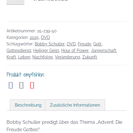
vom
14.12.2025:
Advent:
Die
Artikelnummer:
25-239-50
Freude
Kategorien:
2025
,
DVD
Gottes!
Schlagwörter:
Bobby Schuller
,
DVD
,
Freude
,
Gott
,
Menge
Gottesdienst
,
Heiliger Geist
,
Hour of Power
,
Jüngerschaft
,
Kraft
,
Leben
,
Nachfolge
,
Veränderung
,
Zukunft
Produkt empfehlen
Beschreibung
Zusätzliche Informationen
Bobby Schuller predigt über das Thema „Advent: Die
Freude Gottes!“.