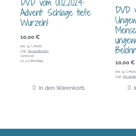
DVD vom 01.12.2024:
DVD v
Advent: Schlage tiefe
Ungew
Wurzeln!
Mensc
10,00
€
ungew
Beloh
inkl. 19 % MwSt.
zzgl.
Versandkosten
Lieferzeit:
ca. 3-4 Werktage
10,00
€
inkl. 19 % MwSt
zzgl.
Versandk
In den Warenkorb