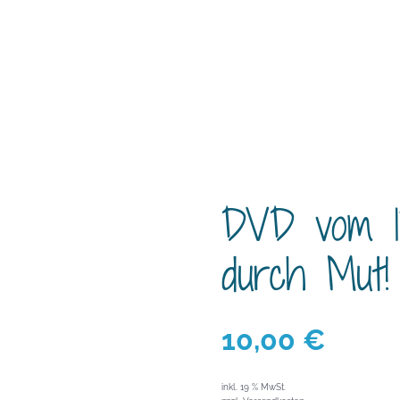
DVD vom 13.
durch Mut!
10,00
€
inkl. 19 % MwSt.