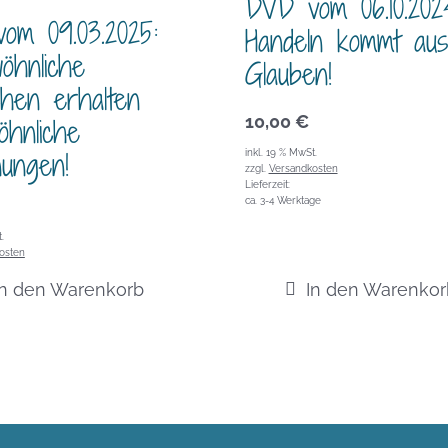
DVD vom 06.10.202
om 09.03.2025:
Handeln kommt aus
öhnliche
Glauben!
hen erhalten
öhnliche
10,00
€
nungen!
inkl. 19 % MwSt.
zzgl.
Versandkosten
Lieferzeit:
ca. 3-4 Werktage
.
osten
In den Warenkorb
In den Warenkor