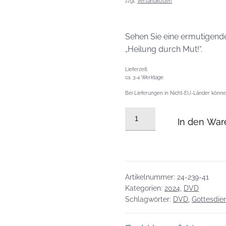
zzgl.
Versandkosten
Sehen Sie eine ermutigende
„Heilung durch Mut!“.
Lieferzeit:
ca. 3-4 Werktage
Bei Lieferungen in Nicht-EU-Länder können
DVD
In den War
vom
13.10.2024:
Heilung
durch
Mut!
Artikelnummer:
24-239-41
Menge
Kategorien:
2024
,
DVD
Schlagwörter:
DVD
,
Gottesdie