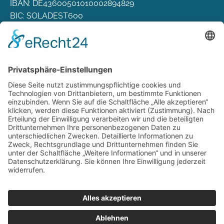
IBAN: DE43600501010002894829
BIC: SOLADEST600
Rechtliches
Zahlungsarten
Versand & Lieferung
Widerrufsbelehrung
AGB
Datenschutz
Deutsch
Österreich
Schweiz