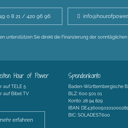
49 0 8 21 / 420 96 96
info@hourofpower
n unterstützen Sie direkt die Finanzierung der sonntägliche
eiten Hour of Power
Spendenkonto
r auf TELE 5
Baden-Württembergische B
r auf Bibel TV
BLZ: 600 501 01
Konto: 28 94 829
IBAN: DE436005010100028
BIC: SOLADEST600
mehr erfahren