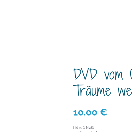
DVD vom 0
Träume we
10,00
€
inkl. 19 % MwSt.