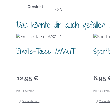
Gewicht
75 g
Das könnte dir auch gefallen 
Emaille-Tasse „WWJT“
Sport
12,95
€
6,95
inkl. 19 % MwSt.
inkl. 19 % MwSt
zzgl.
Versandkosten
zzgl.
Versandk