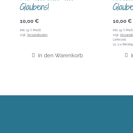
Glaubens!
Glaube
10,00
€
10,00
€
inkl. 19 % MwSt.
inkl. 19 % MwSt
zzgl.
Versandkosten
zzgl.
Versandk
Lieferzeit:
ca. 3-4 Werkta
In den Warenkorb