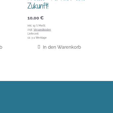
Zukunft!
10,00
€
inkl. 19 % MwSt.
zzgl.
Versandkosten
Lieferzeit:
ca. 3-4 Werktage
b
In den Warenkorb