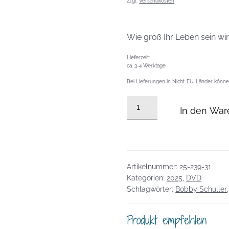
zzgl.
Versandkosten
Wie groß Ihr Leben sein wi
Lieferzeit:
ca. 3-4 Werktage
Bei Lieferungen in Nicht-EU-Länder können
DVD
In den War
vom
03.08.2025:
WWJT
-
Träume
Artikelnummer:
25-239-31
werden
Kategorien:
2025
,
DVD
Schlagwörter:
Bobby Schuller
wahr!
Menge
Produkt empfehlen