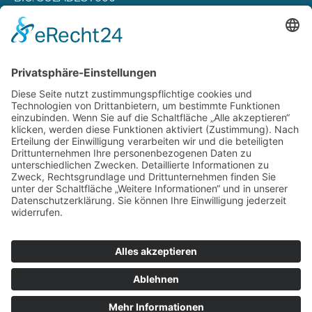
Rechtliches
Zahlungsarten
Versand & Lieferung
Widerrufsbelehrung
AGB
Datenschutz
Deutsch
Österreich
Schweiz
Impressum
Datenschutz
Zu hourofpower.at
© 2026 Hour of Power Deutschland