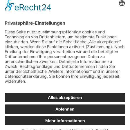
Rechtliches
Zahlungsarten
Versand & Lieferung
Widerrufsbelehrung
AGB
Datenschutz
Deutsch
Österreich
Schweiz
Impressum
Datenschutz
Zu hourofpower.at
© 2026 Hour of Power Deutschland