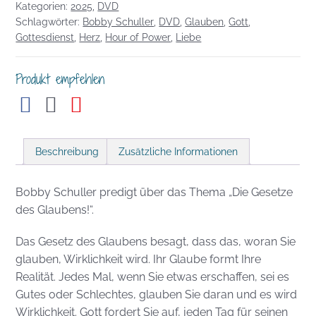
Kategorien:
2025
,
DVD
Glaubens!
Schlagwörter:
Bobby Schuller
,
DVD
,
Glauben
,
Gott
,
Menge
Gottesdienst
,
Herz
,
Hour of Power
,
Liebe
Produkt empfehlen
Beschreibung
Zusätzliche Informationen
Bobby Schuller predigt über das Thema „Die Gesetze
des Glaubens!“.
Das Gesetz des Glaubens besagt, dass das, woran Sie
glauben, Wirklichkeit wird. Ihr Glaube formt Ihre
Realität. Jedes Mal, wenn Sie etwas erschaffen, sei es
Gutes oder Schlechtes, glauben Sie daran und es wird
Wirklichkeit. Gott fordert Sie auf, jeden Tag für seinen