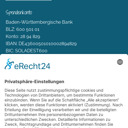
Spendenkonto
Baden-Württembergische Bank
BLZ: 600 501 01
Konto: 28 94 829
IBAN: DE43600501010002894829
BIC: SOLADEST600
Rechtliches
Zahlungsarten
Versand & Lieferung
Widerrufsbelehrung
AGB
Datenschutz
Deutsch
Österreich
Schweiz