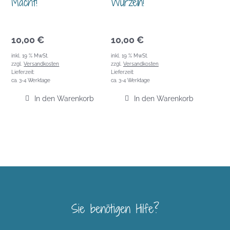
Macht!
Wurzeln!
10,00
€
10,00
€
inkl. 19 % MwSt.
inkl. 19 % MwSt.
zzgl.
Versandkosten
zzgl.
Versandkosten
Lieferzeit:
Lieferzeit:
ca. 3-4 Werktage
ca. 3-4 Werktage
In den Warenkorb
In den Warenkorb
Sie benötigen Hilfe?