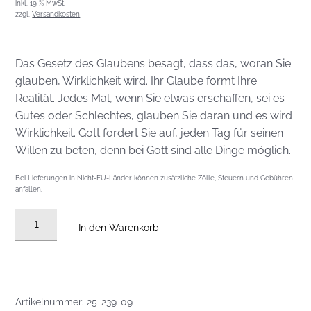
inkl. 19 % MwSt.
zzgl.
Versandkosten
Das Gesetz des Glaubens besagt, dass das, woran Sie
glauben, Wirklichkeit wird. Ihr Glaube formt Ihre
Realität. Jedes Mal, wenn Sie etwas erschaffen, sei es
Gutes oder Schlechtes, glauben Sie daran und es wird
Wirklichkeit. Gott fordert Sie auf, jeden Tag für seinen
Willen zu beten, denn bei Gott sind alle Dinge möglich.
Bei Lieferungen in Nicht-EU-Länder können zusätzliche Zölle, Steuern und Gebühren
anfallen.
DVD
In den Warenkorb
vom
02.03.2025:
Die
Gesetze
Artikelnummer:
25-239-09
des