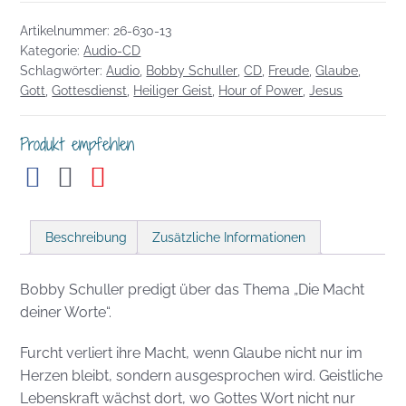
Die
Artikelnummer:
26-630-13
Macht
Kategorie:
Audio-CD
deiner
Schlagwörter:
Audio
,
Bobby Schuller
,
CD
,
Freude
,
Glaube
,
Worte
Gott
,
Gottesdienst
,
Heiliger Geist
,
Hour of Power
,
Jesus
Menge
Produkt empfehlen
Beschreibung
Zusätzliche Informationen
Bobby Schuller predigt über das Thema „Die Macht
deiner Worte“.
Furcht verliert ihre Macht, wenn Glaube nicht nur im
Herzen bleibt, sondern ausgesprochen wird. Geistliche
Lebenskraft wächst dort, wo Gottes Wort nicht nur