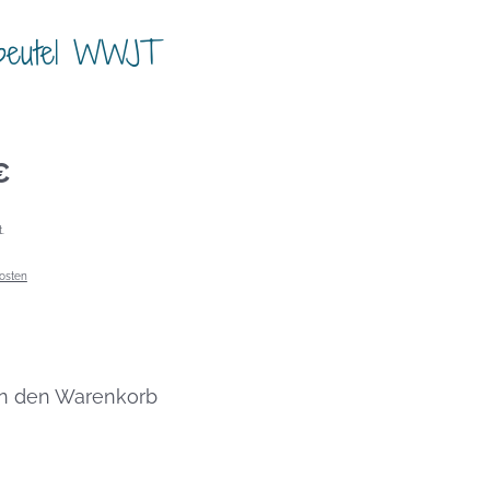
beutel WWJT
€
.
osten
In den Warenkorb