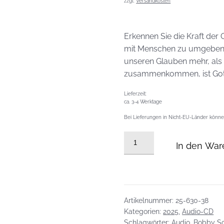
zzgl.
Versandkosten
Erkennen Sie die Kraft der 
mit Menschen zu umgeben, 
unseren Glauben mehr, als w
zusammenkommen, ist Got
Lieferzeit:
ca. 3-4 Werktage
Bei Lieferungen in Nicht-EU-Länder können
Audio
In den War
CD
vom
21.09.2025:
Die
Kraft
Artikelnummer:
25-630-38
der
Kategorien:
2025
,
Audio-CD
Schlagwörter:
Audio
,
Bobby Sc