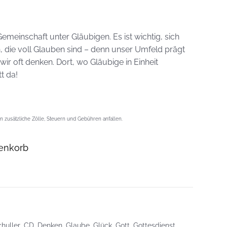
Gemeinschaft unter Gläubigen. Es ist wichtig, sich
die voll Glauben sind – denn unser Umfeld prägt
ir oft denken. Dort, wo Gläubige in Einheit
t da!
 zusätzliche Zölle, Steuern und Gebühren anfallen.
enkorb
huller
,
CD
,
Denken
,
Glaube
,
Glück
,
Gott
,
Gottesdienst
,