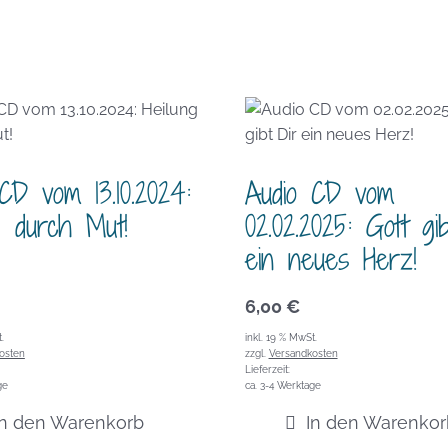
CD vom 13.10.2024:
Audio CD vom
g durch Mut!
02.02.2025: Gott gi
ein neues Herz!
6,00
€
.
inkl. 19 % MwSt.
osten
zzgl.
Versandkosten
Lieferzeit:
ge
ca. 3-4 Werktage
In den Warenkorb
In den Warenkor