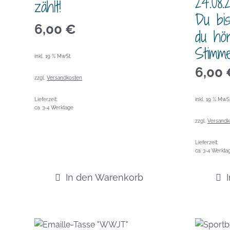
24.08
zählt!
Du bis
6,00
€
du hö
Stimme
inkl. 19 % MwSt.
6,00
zzgl.
Versandkosten
inkl. 19 % MwSt
Lieferzeit:
ca. 3-4 Werktage
zzgl.
Versandk
Lieferzeit:
ca. 3-4 Werkta
In den Warenkorb