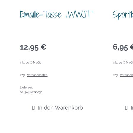
Emaille-Tasse „WWJT“
Sport
12,95
€
6,95
inkl. 19 % MwSt.
inkl. 19 % MwSt
zzgl.
Versandkosten
zzgl.
Versandk
Lieferzeit:
ca. 3-4 Werktage
In den Warenkorb