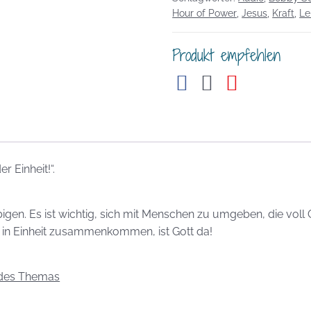
Einheit
Hour of Power
,
Jesus
,
Kraft
,
Le
Menge
Produkt empfehlen
 Einheit!“.
bigen. Es ist wichtig, sich mit Menschen zu umgeben, die vol
e in Einheit zusammenkommen, ist Gott da!
 des Themas