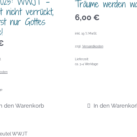
.2025: WWJT –
Träume werden wa
t nicht verrückt,
6,00
€
rst nur Gottes
!
inkl. 19 % MwSt.
€
zzgl.
Versandkosten
.
Lieferzeit:
ca. 3-4 Werktage
osten
ge
In den Warenkorb
In den Warenkor