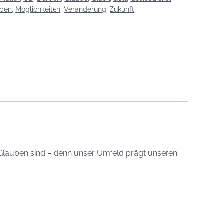
ben
,
Möglichkeiten
,
Veränderung
,
Zukunft
l Glauben sind – denn unser Umfeld prägt unseren