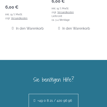
6,00
€
6,00
€
inkl. 19 % MwSt.
zzgl.
Versandkosten
inkl. 19 % MwSt.
Lieferzeit:
zzgl.
Versandkosten
ca. 3-4 Werktage
In den Warenkorb
In den Warenkorb
Sie benötigen Hilfe?
+49 0 8 21 / 420 96 96