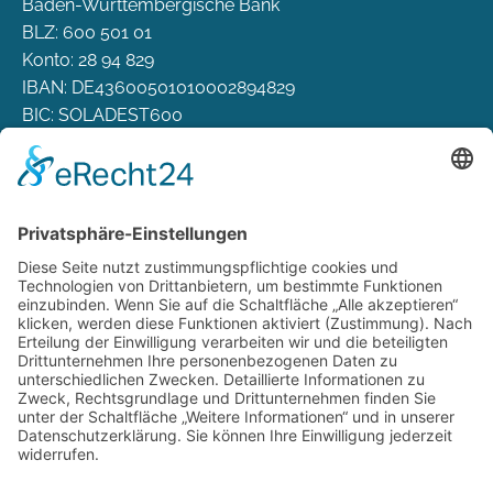
Baden-Württembergische Bank
BLZ: 600 501 01
Konto: 28 94 829
IBAN: DE43600501010002894829
BIC: SOLADEST600
Rechtliches
Zahlungsarten
Versand & Lieferung
Widerrufsbelehrung
AGB
Datenschutz
Deutsch
Österreich
Schweiz