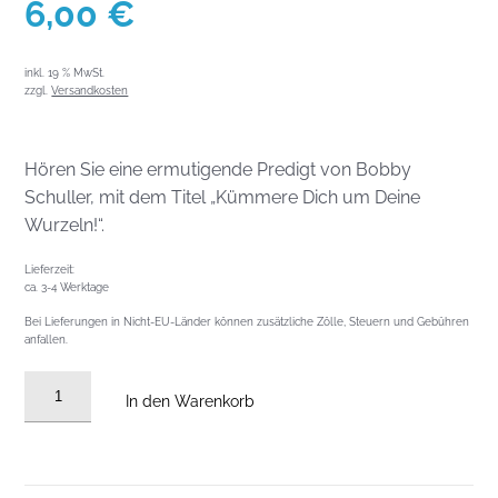
6,00
€
inkl. 19 % MwSt.
zzgl.
Versandkosten
Hören Sie eine ermutigende Predigt von Bobby
Schuller, mit dem Titel „Kümmere Dich um Deine
Wurzeln!“.
Lieferzeit:
ca. 3-4 Werktage
Bei Lieferungen in Nicht-EU-Länder können zusätzliche Zölle, Steuern und Gebühren
anfallen.
Audio
In den Warenkorb
CD
vom
20.10.2024:
Kümmere