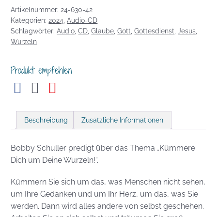
Artikelnummer:
24-630-42
Dich
Kategorien:
2024
,
Audio-CD
um
Schlagwörter:
Audio
,
CD
,
Glaube
,
Gott
,
Gottesdienst
,
Jesus
,
Deine
Wurzeln
Wurzeln!
Menge
Produkt empfehlen
Beschreibung
Zusätzliche Informationen
Bobby Schuller predigt über das Thema „Kümmere
Dich um Deine Wurzeln!“.
Kümmern Sie sich um das, was Menschen nicht sehen,
um Ihre Gedanken und um Ihr Herz, um das, was Sie
werden. Dann wird alles andere von selbst geschehen.