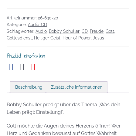
17.05.2026:
Was
Artikelnummer:
26-630-20
dein
Kategorie:
Audio-CD
Leben
Schlagwörter:
Audio
,
Bobby Schuller
,
CD
,
Freude
,
Gott
,
prägt:
Gottesdienst
,
Heiliger Geist
,
Hour of Power
,
Jesus
Gefühle
Menge
Produkt empfehlen
Beschreibung
Zusätzliche Informationen
Bobby Schuller predigt über das Thema „Was dein
Leben prägt: Einstellung!“.
Gott möchte die Augen deines Herzens öffnen! Wer
Herz und Gedanken bewusst auf Gottes Wahrheit