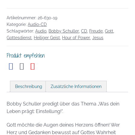
10.05.2026:
Was
Artikelnummer:
26-630-19
dein
Kategorie:
Audio-CD
Leben
Schlagwörter:
Audio
,
Bobby Schuller
,
CD
,
Freude
,
Gott
,
prägt:
Gottesdienst
,
Heiliger Geist
,
Hour of Power
,
Jesus
Einstellung
Menge
Produkt empfehlen
Beschreibung
Zusätzliche Informationen
Bobby Schuller predigt über das Thema „Was dein
Leben prägt: Einstellung!“.
Gott möchte die Augen deines Herzens öffnen! Wer
Herz und Gedanken bewusst auf Gottes Wahrheit